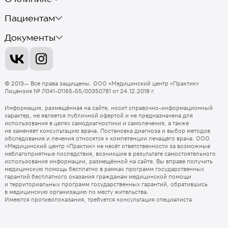
Пациентам
Документы
© 2013–
Все права защищены.
ООО «Медицинский центр «Практик»
Лицензия
№ Л041-01165-55/00350781 от 24.12.2018 г.
Информация, размещённая на сайте, носит справочно-информационный
характер, не является публичной офертой и не предназначена для
использования в целях самодиагностики и самолечения, а также
не заменяет консультацию врача. Постановка диагноза и выбор методов
обследования и лечения относятся к компетенции лечащего врача.
ООО
«Медицинский центр «Практик»
не несёт ответственности за возможные
неблагоприятные последствия, возникшие в результате самостоятельного
использования информации, размещённой на сайте. Вы вправе получить
медицинскую помощь бесплатно в рамках программ государственных
гарантий бесплатного оказания гражданам медицинской помощи
и территориальных программ государственных гарантий, обратившись
в медицинскую организацию по месту жительства.
Имеются противопоказания, требуется консультация специалиста